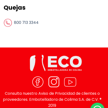
Quejas
800 713 3344
Consulta nuestro
Aviso de Privacidad
de clientes o
proveedores. Embotelladora de Colima S.A. de C.V. ®
2019